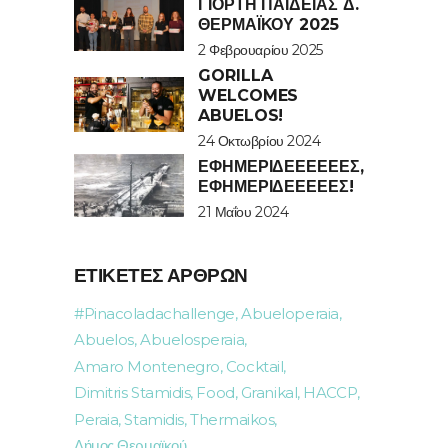
ΓΙΟΡΤΉ ΠΑΙΔΕΊΑΣ Δ.
ΘΕΡΜΑΪΚΟΎ 2025
2 Φεβρουαρίου 2025
GORILLA
WELCOMES
ABUELOS!
24 Οκτωβρίου 2024
ΕΦΗΜΕΡΙΔΕΕΕΕΕΈΣ,
ΕΦΗΜΕΡΙΔΕΕΕΕΈΣ!
21 Μαΐου 2024
ΕΤΙΚΈΤΕΣ ΆΡΘΡΩΝ
#pinacoladachallenge
Abueloperaia
Abuelos
Abuelosperaia
Amaro Montenegro
Cocktail
Dimitris Stamidis
Food
Granikal
HACCP
Peraia
Stamidis
Thermaikos
Δήμος Θερμαϊκού