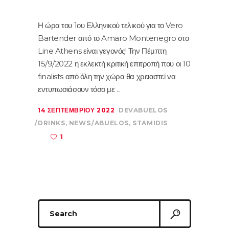
Η ώρα του 1ου Ελληνικού τελικού για το Vero
Bartender από το Amaro Montenegro στο
Line Athens είναι γεγονός! Την Πέμπτη
15/9/2022 η εκλεκτή κριτική επιτροπή που οι 10
finalists από όλη την χώρα θα χρειαστεί να
εντυπωσιάσουν τόσο με
14 ΣΕΠΤΕΜΒΡΊΟΥ 2022
DEVABUELOS
DRINKS
,
NEWS
ABUELOS
,
STAMIDIS
1
Search
for: