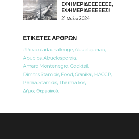
ΕΦΗΜΕΡΙΔΕΕΕΕΕΈΣ,
ΕΦΗΜΕΡΙΔΕΕΕΕΈΣ!
21 Μαΐου 2024
ΕΤΙΚΈΤΕΣ ΆΡΘΡΩΝ
#pinacoladachallenge
Abueloperaia
Abuelos
Abuelosperaia
Amaro Montenegro
Cocktail
Dimitris Stamidis
Food
Granikal
HACCP
Peraia
Stamidis
Thermaikos
Δήμος Θερμαϊκού