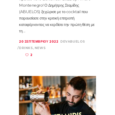
Montenegro! Ο Δημήτρης Σταμίδης
(ABUELOS) ξεχώρισε με το cocktail που
παρουσίασε στην κριτική επιτροπή
καταφέρνοντας να κερδίσει την πρώτη θέση με
τη
20 ΣΕΠΤΕΜΒΡΊΟΥ 2022
DEVABUELOS
DRINKS
,
NEWS
2