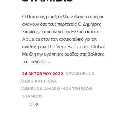
O Παππούς μεταξύ άλλων έλεγε: οι δρόμοι
ανοίγουν όσο τους περπατάς! Ο Δημήτρης
Σταμίδης εκπροσωπεί την Ελλάδα και το
Abuelos στον παγκόσμιο τελικό για την
ανάδειξη του The Vero Bartender Global.
Με όλη την αγάπη της ομάδας στις βαλίτσες
του, ταξίδεψε
26 ΟΚΤΩΒΡΊΟΥ 2022
DEVABUELOS
ΧΩΡΊΣ ΚΑΤΗΓΟΡΊΑ
ABUELOS
,
AMARO MONTENEGRO
,
STAMIDIS
0