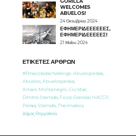
GORILLA
WELCOMES
ABUELOS!
24 Οκτωβρίου 2024
ΕΦΗΜΕΡΙΔΕΕΕΕΕΈΣ,
ΕΦΗΜΕΡΙΔΕΕΕΕΈΣ!
21 Μαΐου 2024
ΕΤΙΚΈΤΕΣ ΆΡΘΡΩΝ
#pinacoladachallenge
Abueloperaia
Abuelos
Abuelosperaia
Amaro Montenegro
Cocktail
Dimitris Stamidis
Food
Granikal
HACCP
Peraia
Stamidis
Thermaikos
Δήμος Θερμαϊκού